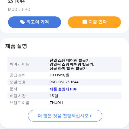
25 1644
MOQ：1 PC
최고의 가격
지금 연락
제품 설명
,
단열 스윙 베어링 발굴기
하이 라이트
,
앙일링 스윙 베어링 발굴기
싱글 라이 힐 링 발굴기
공급 능력
1000pcs/월
모델 번호
RKS. 061.25.1644
문서
제품 설명서 PDF
배달 시간
15 일
브랜드 이름
ZHUOLI
더 많은 것을 전망하십시오