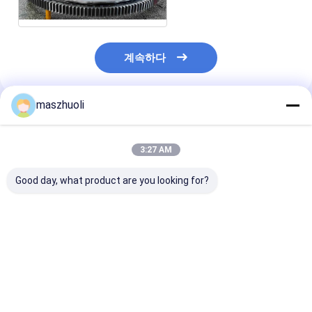
계속하다
maszhuoli
추천된 제품
3:27 AM
Good day, what product are you looking for?
볼트 체결형 단열 선회
40°C ~ 80°C 발굴기 굴
맞춤식 부식 저항
베어링 맞춤형 고정밀
곡 반지 고강도 굴곡 굴
단일 행 슬레잉 
정밀 위치 결정 시스템
곡반기 발굴기 기계 응
재료 취급 기계에
용으로 설계
용을위한 이상적
고 정밀 솔루션
최고의 가격
최고의 가격
최고의 