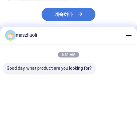
계속하다
maszhuoli
추천된 제품
6:31 AM
Good day, what product are you looking for?
볼트 체결형 단열 선회
40°C ~ 80°C 발굴기 굴
맞춤식 부식 저항
베어링 맞춤형 고정밀
곡 반지 고강도 굴곡 굴
단일 행 슬레잉 
정밀 위치 결정 시스템
곡반기 발굴기 기계 응
재료 취급 기계에
용으로 설계
용을위한 이상적
고 정밀 솔루션
최고의 가격
최고의 가격
최고의 