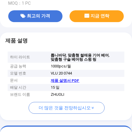
MOQ：1 PC
최고의 가격
지금 연락
제품 설명
,
,
톱니바닥
맞춤형 썰매용 기어 베어
하이 라이트
맞춤형 구슬 베어링 스윙 링
공급 능력
1000pcs/월
모델 번호
VLU 20 0744
문서
제품 설명서 PDF
배달 시간
15 일
브랜드 이름
ZHUOLI
더 많은 것을 전망하십시오