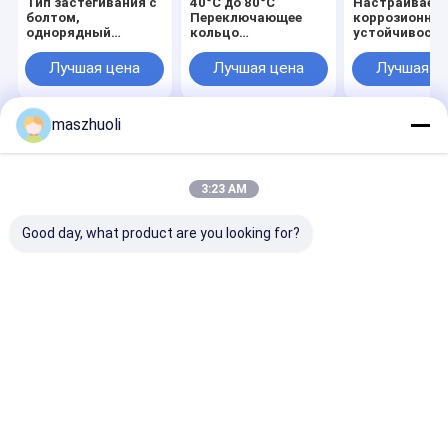
Тип застегивания с
40°C до 80°C
Настраиваем
болтом,
Переключающее
коррозионна
однорядный
кольцо
устойчивость
подшипник с
экскаватора
однорядный
поворотным
Подшипник
поворотный
Лучшая цена
Лучшая цена
Лучшая ц
подшипником,
высокой прочности
подшипник с
настраиваемый с
Подшипник
высокой
высокой
идеально подходит
точностью Р
maszhuoli
точностью,
для механических
для машин
предназначенный
приложений
обработки
Главная
Карта
контактные
Desktop
для точных систем
экскаватора
материалов
страница
сайта
данные
Site
позиционирования
Карта сайта
Политика уединения
3:23 AM
Качество
Однорядный поворотный подшипник
Китайская
фабрика.Copyright © 2026 Maanshan Zhuoli Machinery Technology
Good day, what product are you looking for?
Co., Ltd.. All Rights Reserved.
Главная страница
Продукция
Ролики