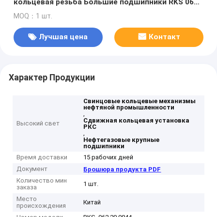
кольцевая резьба Большие подшипники RKS 062
20 0844
MOQ：1 шт.
Лучшая цена
Контакт
Характер Продукции
Свинцовые кольцевые механизмы
нефтяной промышленности
,
Сдвижная кольцевая установка
Высокий свет
РКС
,
Нефтегазовые крупные
подшипники
Время доставки
15 рабочих дней
Документ
Брошюра продукта PDF
Количество мин
1 шт.
заказа
Место
Китай
происхождения