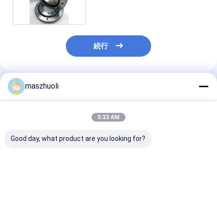
続行
maszhuoli
推薦されたプロダクト
5:33 AM
Good day, what product are you looking for?
ボルト締めマウントタ
40°C~80°C 掘削機 ス
カスタマイズ可
イプ単列旋回ベアリン
ウィイングリング 軸承
腐食性 はい 単
グ カスタマイズ可能 高
高強度 スウィイング 軸
ングベアリング
精度 精密位置決めシス
承 掘削機機械用用途に
な材料処理機械
テム向けに設計
最適
ューション
ベストプライス
ベストプライス
ベストプラ