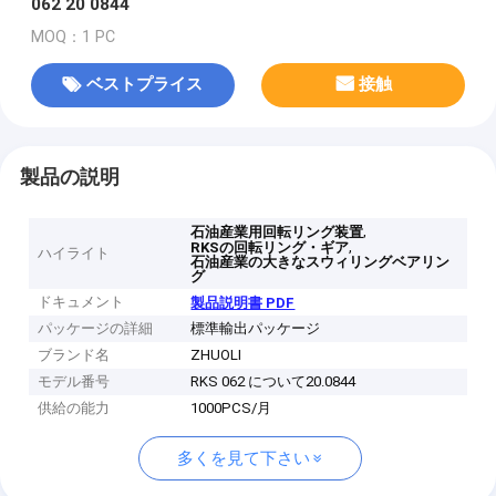
062 20 0844
MOQ：1 PC
ベストプライス
接触
製品の説明
,
石油産業用回転リング装置
,
RKSの回転リング・ギア
ハイライト
石油産業の大きなスウィリングベアリン
グ
ドキュメント
製品説明書 PDF
パッケージの詳細
標準輸出パッケージ
ブランド名
ZHUOLI
モデル番号
RKS 062 について20.0844
供給の能力
1000PCS/月
多くを見て下さい