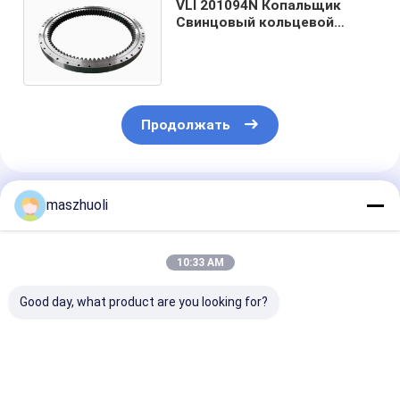
VLI 201094N Копальщик
Свинцовый кольцевой
привод Замена подшипника
для горной
промышленности
Продолжать
Порекомендованные Продукты
maszhuoli
10:33 AM
Good day, what product are you looking for?
Тип застегивания с
40°C до 80°C
Настраиваем
болтом,
Переключающее
коррозионна