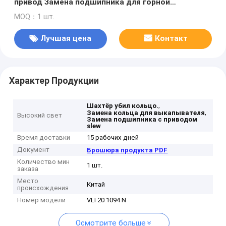
привод Замена подшипника для горной
промышленности
MOQ：1 шт.
Лучшая цена
Контакт
Характер Продукции
,
Шахтёр убил кольцо.
,
Замена кольца для выкапывателя
Высокий свет
Замена подшипника с приводом
slew
Время доставки
15 рабочих дней
Документ
Брошюра продукта PDF
Количество мин
1 шт.
заказа
Место
Китай
происхождения
Номер модели
VLI 20 1094 N
Осмотрите больше