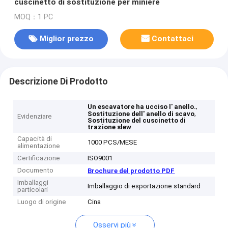
cuscinetto di sostituzione per miniere
MOQ：1 PC
Miglior prezzo
Contattaci
Descrizione Di Prodotto
,
Un escavatore ha ucciso l' anello.
,
Sostituzione dell' anello di scavo
Evidenziare
Sostituzione del cuscinetto di
trazione slew
Capacità di
1000 PCS/MESE
alimentazione
Certificazione
ISO9001
Documento
Brochure del prodotto PDF
Imballaggi
Imballaggio di esportazione standard
particolari
Luogo di origine
Cina
Osservi più