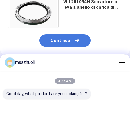
VLI 201094N Scavatore a
leva a anello di carica di
cuscinetto di sostituzione
per miniere
Continua
maszhuoli
Prodotti Raccomandati
4:35 AM
Good day, what product are you looking for?
Tipo di montaggio a
40°C a 80°C Anello
Resistenza all
bullone, cuscinetto a
girante per
corrosione