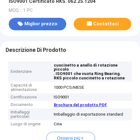
ISO9001 Certificato RKS. 062.25.1204
MOQ：1 PC
Miglior prezzo
Contattaci
Descrizione Di Prodotto
cuscinetto a anello di rotazione
piccolo
Evidenziare
,
,
ISO9001 che vuota Ring Bearing
RKS piccolo cuscinetto a rotazione
Capacità di
1000 PCS/MESE
alimentazione
Certificazione
ISO9001
Documento
Brochure del prodotto PDF
Imballaggi
Imballaggio di esportazione standard
particolari
Luogo di origine
Cina
Osservi più