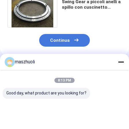
Swing Gear a piccoli anelli a
spillo con cuscinetto
ISO9001 Certificato RKS.
062.25.1204
Continua
maszhuoli
Prodotti Raccomandati
8:13 PM
Good day, what product are you looking for?
Tipo di montaggio a
40°C a 80°C Anello
Resistenza all
bullone, cuscinetto a
girante per
corrosione