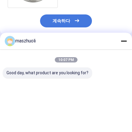
계속하다
maszhuoli
추천된 제품
10:07 PM
Good day, what product are you looking for?
맞춤형 발굴기 스윙 베
맞춤형 산업용 애플리케
OEM 서비스 발
어링 최적 성능 보장
이션용 외부 기어 산업
윙 베어링 철강 
용 롤러 베어링
1kg 무게
최고의 가격
최고의 가격
최고의 