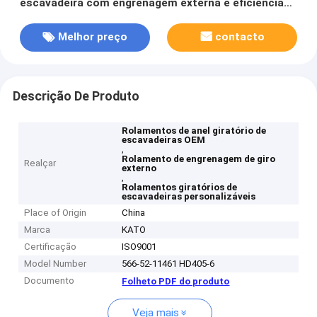
escavadeira com engrenagem externa e eficiência
personalizável
Melhor preço
contacto
Descrição De Produto
Rolamentos de anel giratório de
escavadeiras OEM
,
Rolamento de engrenagem de giro
Realçar
externo
,
Rolamentos giratórios de
escavadeiras personalizáveis
Place of Origin
China
Marca
KATO
Certificação
ISO9001
Model Number
566-52-11461 HD405-6
Documento
Folheto PDF do produto
Veja mais