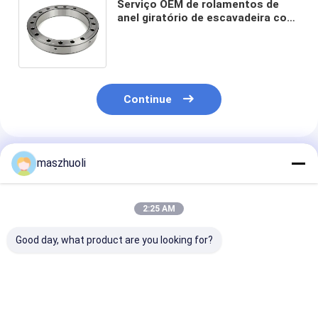
Serviço OEM de rolamentos de
anel giratório de escavadeira com
engrenagem externa e eficiência
personalizável
Continue
Produtos Recomendados
maszhuoli
2:25 AM
Good day, what product are you looking for?
Desempenho Ótimo
Rolamentos de rolos
Serviço OEM
Garantido para
industriais de
Rolamento gir