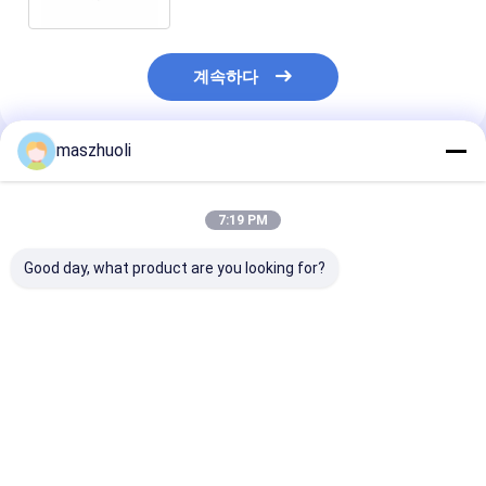
계속하다
maszhuoli
추천된 제품
7:19 PM
Good day, what product are you looking for?
볼트 체결형 단열 선회
40°C ~ 80°C 발굴기 굴
맞춤식 부식 저항
베어링 맞춤형 고정밀
곡 반지 고강도 굴곡 굴
단일 행 슬레잉 
정밀 위치 결정 시스템
곡반기 발굴기 기계 응
재료 취급 기계에
용으로 설계
용을위한 이상적
고 정밀 솔루션
최고의 가격
최고의 가격
최고의 