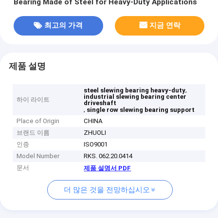
Bearing Made of Steel for Heavy-Duty Applications
최고의 가격
지금 연락
제품 설명
,
steel slewing bearing heavy-duty
industrial slewing bearing center
하이 라이트
driveshaft
,
single row slewing bearing support
Place of Origin
CHINA
브랜드 이름
ZHUOLI
인증
ISO9001
Model Number
RKS. 062.20.0414
문서
제품 설명서 PDF
더 많은 것을 전망하십시오