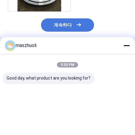
계속하다
maszhuoli
추천된 제품
5:55 PM
Good day, what product are you looking for?
볼트 체결형 단열 선회
40°C ~ 80°C 발굴기 굴
맞춤식 부식 저항
베어링 맞춤형 고정밀
곡 반지 고강도 굴곡 굴
단일 행 슬레잉 
정밀 위치 결정 시스템
곡반기 발굴기 기계 응
재료 취급 기계에
용으로 설계
용을위한 이상적
고 정밀 솔루션
최고의 가격
최고의 가격
최고의 