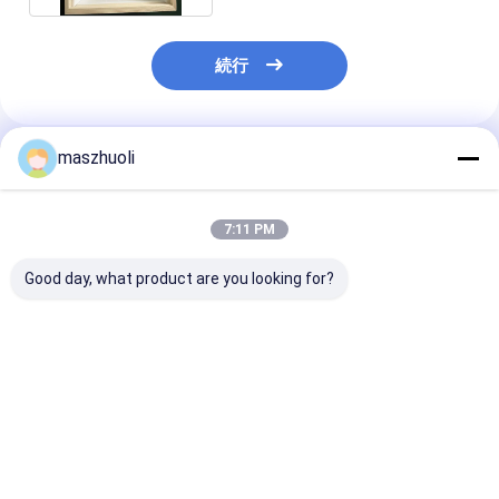
続行
maszhuoli
推薦されたプロダクト
7:11 PM
Good day, what product are you looking for?
カスタマイズされた油
カスタマイズされた産
OEM サービス
圧ショベル旋回ベアリ
業用途向け外歯車工業
バター スウィ
ング、最適な性能を保
用ローラーベアリング
アリング 鋼材と
証
量
ベストプライス
ベストプライス
ベストプラ