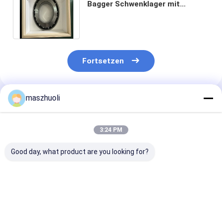
Bagger Schwenklager mit
Wärmebehandlung und
Vierpunktskontaktkugel
Fortsetzen
maszhuoli
Empfohlene Produkte
3:24 PM
Good day, what product are you looking for?
Kundenspezifisches
External Gear
OEM-Dienstlei
Bagger-
Industrial Roller
für Bagger-
Drehkranzlager -
Bearing für
Schwenklager 