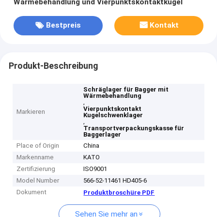
Wärmebehandlung und Vierpunktskontaktkugel
Bestpreis
Kontakt
Produkt-Beschreibung
Schräglager für Bagger mit
Wärmebehandlung
,
Vierpunktskontakt
Markieren
Kugelschwenklager
,
Transportverpackungskasse für
Baggerlager
Place of Origin
China
Markenname
KATO
Zertifizierung
ISO9001
Model Number
566-52-11461 HD405-6
Dokument
Produktbroschüre PDF
Sehen Sie mehr an