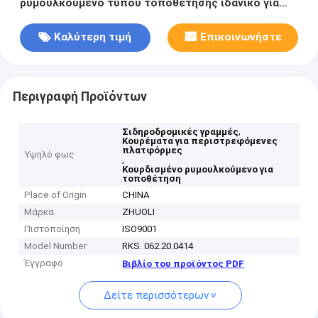
ρυμουλκούμενο τύπου τοποθέτησης ιδανικό για
περιστρεφόμενες πλατφόρμες
Καλύτερη τιμή
Επικοινωνήστε
Περιγραφή Προϊόντων
,
Σιδηροδρομικές γραμμές
Κουρέματα για περιστρεφόμενες
πλατφόρμες
Υψηλό φως
,
Κουρδισμένο ρυμουλκούμενο για
τοποθέτηση
Place of Origin
CHINA
Μάρκα
ZHUOLI
Πιστοποίηση
ISO9001
Model Number
RKS. 062.20.0414
Έγγραφο
Βιβλίο του προϊόντος PDF
Δείτε περισσότερων