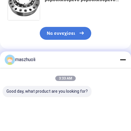
τύπου τοποθέτησης ιδανικό για
περιστρεφόμενες πλατφόρμες
Να συνεχίσει
Συνιστώμενα Προϊόντα
maszhuoli
3:33 AM
Good day, what product are you looking for?
Στρεπτή Μονάδα
Ρουλεμάν
Προσαρμόσιμ
Στήριξης Μονής
περιστροφής
αντοχή στη
Σειράς Ρουλεμάν
εκσκαφέα 40°C έως
διάβρωση Ναι
Περιστροφής
80°C, ρουλεμάν
Μονοροχιακό