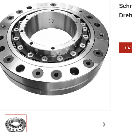
Schr
Dreh
Erha