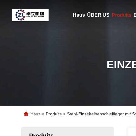
Haus
ÜBER US
Produits
E
EINZ
Haus
>
Produits
>
Stahl-Einzelreihenschleiflager mit 
Produits