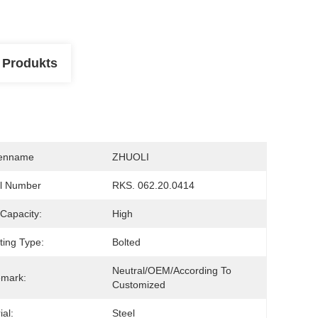
 Produkts
enname
ZHUOLI
l Number
RKS. 062.20.0414
Capacity:
High
ing Type:
Bolted
Neutral/OEM/According To 
emark:
Customized
ial:
Steel