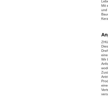
Lebe
Mit 
und 
Bauw
Kera
An
ZHUO
Dies
Dreh
eine
Wir 
Anfo
wodu
Zusä
Antr
Prod
eine
Vert
ver