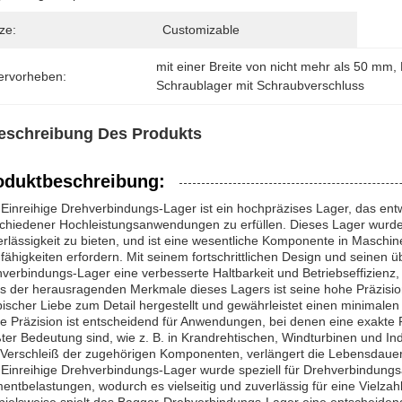
ze:
Customizable
mit einer Breite von nicht mehr als 50 mm
, 
ervorheben:
Schraublager mit Schraubverschluss
eschreibung Des Produkts
oduktbeschreibung:
Einreihige Drehverbindungs-Lager ist ein hochpräzises Lager, das ent
chiedener Hochleistungsanwendungen zu erfüllen. Dieses Lager wurde
rlässigkeit zu bieten, und ist eine wesentliche Komponente in Maschi
fähigkeiten erfordern. Mit seinem fortschrittlichen Design und seinen 
verbindungs-Lager eine verbesserte Haltbarkeit und Betriebseffizienz
s der herausragenden Merkmale dieses Lagers ist seine hohe Präzisio
bischer Liebe zum Detail hergestellt und gewährleistet einen minimale
e Präzision ist entscheidend für Anwendungen, bei denen eine exakte
ter Bedeutung sind, wie z. B. in Krandrehtischen, Windturbinen und In
Verschleiß der zugehörigen Komponenten, verlängert die Lebensdaue
Einreihige Drehverbindungs-Lager wurde speziell für Drehverbindungsa
ntbelastungen, wodurch es vielseitig und zuverlässig für eine Vielzah