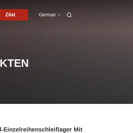
Zitat
German
UKTEN
l-Einzelreihenschleiflager Mit