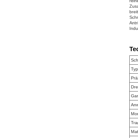
rein
Zusa
brei
Schm
Antr
Indu
Te
Sch
Typ
Prä
Dre
Gar
An
Mon
Tra
Mat