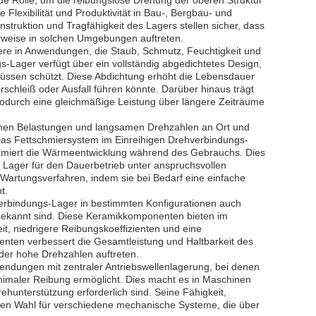
de Rolle, um die reibungslose Drehung der oberen Struktur
e Flexibilität und Produktivität in Bau-, Bergbau- und
truktion und Tragfähigkeit des Lagers stellen sicher, dass
rweise in solchen Umgebungen auftreten.
dere in Anwendungen, die Staub, Schmutz, Feuchtigkeit und
-Lager verfügt über ein vollständig abgedichtetes Design,
lüssen schützt. Diese Abdichtung erhöht die Lebensdauer
rschleiß oder Ausfall führen könnte. Darüber hinaus trägt
wodurch eine gleichmäßige Leistung über längere Zeiträume
 hohen Belastungen und langsamen Drehzahlen an Ort und
 Das Fettschmiersystem im Einreihigen Drehverbindungs-
inimiert die Wärmeentwicklung während des Gebrauchs. Dies
s Lager für den Dauerbetrieb unter anspruchsvollen
Wartungsverfahren, indem sie bei Bedarf eine einfache
t.
hverbindungs-Lager in bestimmten Konfigurationen auch
er bekannt sind. Diese Keramikkomponenten bieten im
it, niedrigere Reibungskoeffizienten und eine
enten verbessert die Gesamtleistung und Haltbarkeit des
er hohe Drehzahlen auftreten.
endungen mit zentraler Antriebswellenlagerung, bei denen
inimaler Reibung ermöglicht. Dies macht es in Maschinen
ehunterstützung erforderlich sind. Seine Fähigkeit,
tigen Wahl für verschiedene mechanische Systeme, die über