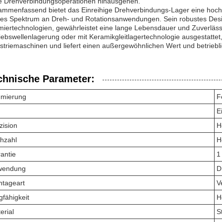
e Drehverbindungsoperationen hinausgehen.
mmenfassend bietet das Einreihige Drehverbindungs-Lager eine hochpr
tes Spektrum an Dreh- und Rotationsanwendungen. Sein robustes Design
iertechnologien, gewährleistet eine lange Lebensdauer und Zuverlässi
iebswellenlagerung oder mit Keramikgleitlagertechnologie ausgestattet
striemaschinen und liefert einen außergewöhnlichen Wert und betriebli
chnische Parameter:
mierung
F
E
zision
H
hzahl
H
antie
1
wendung
D
tageart
V
gfähigkeit
H
erial
S