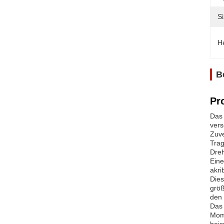
Si
H
B
Pr
Das 
vers
Zuve
Trag
Dreh
Eine
akri
Dies
größ
den 
Das 
Mome