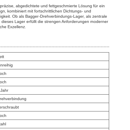
äzise, abgedichtete und fettgeschmierte Lösung für ein
, kombiniert mit fortschrittlichen Dichtungs- und
gkeit. Ob als Bagger-Drehverbindungs-Lager, als zentrale
, dieses Lager erfüllt die strengen Anforderungen moderner
che Exzellenz.
ett
inreihig
och
och
 Jahr
rehverbindung
erschraubt
och
tahl