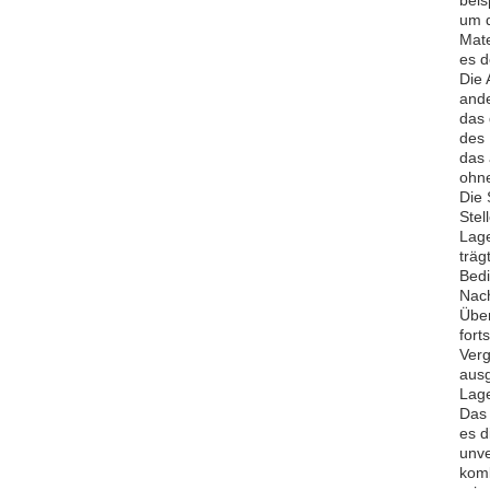
beis
um d
Mate
es d
Die 
ande
das 
des 
das 
ohne
Die 
Stel
Lage
träg
Bedi
Nach
Über
fort
Verg
ausg
Lage
Das 
es d
unve
komb