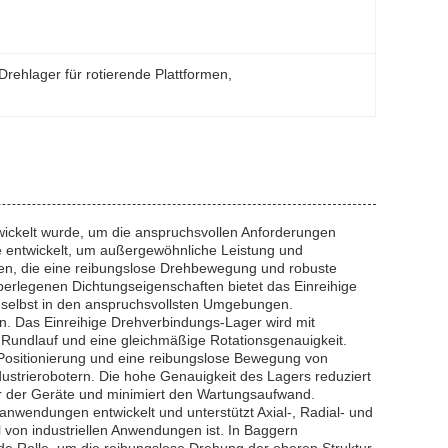
Drehlager für rotierende Plattformen
, 
wickelt wurde, um die anspruchsvollen Anforderungen
 entwickelt, um außergewöhnliche Leistung und
nen, die eine reibungslose Drehbewegung und robuste
überlegenen Dichtungseigenschaften bietet das Einreihige
, selbst in den anspruchsvollsten Umgebungen.
n. Das Einreihige Drehverbindungs-Lager wird mit
n Rundlauf und eine gleichmäßige Rotationsgenauigkeit.
 Positionierung und eine reibungslose Bewegung von
dustrierobotern. Die hohe Genauigkeit des Lagers reduziert
r der Geräte und minimiert den Wartungsaufwand.
nwendungen entwickelt und unterstützt Axial-, Radial- und
l von industriellen Anwendungen ist. In Baggern