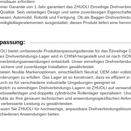
nsdauer erfordern.
einer Garantie von 1 Jahr garantiert das ZHUOLI Einreihige Drehverbi
Qualität. Sein vielseitiges Design und seine zuverlässigen Eigenscha
esen, Automobil, Robotik und Fertigung. Ob als Bagger-Drehverbindung
mikgleitlagerelementen ausgestattet, dieses Produkt liefert eine her
passung:
LI bietet umfassende Produktanpassungsdienste für das Einreihige
es Drehverbindungs-Lager wird in CHINA hergestellt und ist nach ISO900
verbindungsanwendungen entwickelt. Unser einreihiges Drehverbindun
 sichere und zuverlässige Installation gewährleistet.
bieten flexible Markenoptionen, einschließlich Neutral, OEM oder volls
rderungen zu erfüllen. Das Lager ist so konstruiert, dass es effizient 
rch es für verschiedene industrielle Umgebungen geeignet ist.
tzlich zu einreihigen Drehverbindungs-Lagern ist ZHUOLI auf verwand
iebswellenlager und doppelte zylindrische Rollenlager spezialisiert. 
ukte an Ihre genauen technischen und anwendungsspezifischen Anfor
 verbesserte Leistung zu gewährleisten.
rauen Sie ZHUOLI für hochwertige, anpassbare Drehverbindungslösungen
schiedenen Anwendungen bieten.