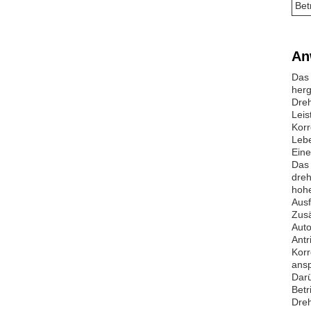
Bet
An
Das 
herg
Dreh
Leis
Korr
Lebe
Eine
Das 
dreh
hohe
Ausf
Zusä
Auto
Antr
Korr
ansp
Darü
Betr
Dreh