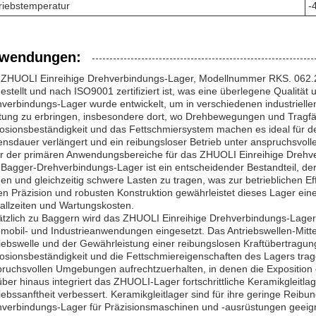
riebstemperatur
-
wendungen:
ZHUOLI Einreihige Drehverbindungs-Lager, Modellnummer RKS. 062.20
estellt und nach ISO9001 zertifiziert ist, was eine überlegene Qualität 
verbindungs-Lager wurde entwickelt, um in verschiedenen industrie
tung zu erbringen, insbesondere dort, wo Drehbewegungen und Tragfä
osionsbeständigkeit und das Fettschmiersystem machen es ideal für 
nsdauer verlängert und ein reibungsloser Betrieb unter anspruchsvoll
r der primären Anwendungsbereiche für das ZHUOLI Einreihige Drehve
Bagger-Drehverbindungs-Lager ist ein entscheidender Bestandteil, der 
en und gleichzeitig schwere Lasten zu tragen, was zur betrieblichen Ef
n Präzision und robusten Konstruktion gewährleistet dieses Lager eine
allzeiten und Wartungskosten.
tzlich zu Baggern wird das ZHUOLI Einreihige Drehverbindungs-Lager h
mobil- und Industrieanwendungen eingesetzt. Das Antriebswellen-Mitten
iebswelle und der Gewährleistung einer reibungslosen Kraftübertragung
osionsbeständigkeit und die Fettschmiereigenschaften des Lagers trag
ruchsvollen Umgebungen aufrechtzuerhalten, in denen die Exposition g
ber hinaus integriert das ZHUOLI-Lager fortschrittliche Keramikgleitlag
iebssanftheit verbessert. Keramikgleitlager sind für ihre geringe Reib
verbindungs-Lager für Präzisionsmaschinen und -ausrüstungen geeigne