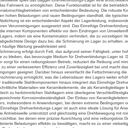
pielsweise spielt das Bagger-Drehverbindungs-Lager eine entscheiden
as Fahrwerk zu ermöglichen. Diese Funktionalität ist für die betrieblich
rialumschlagbetrieben von entscheidender Bedeutung. Die robuste Kons
en hohen Belastungen und rauen Bedingungen standhält, die typische
Abdichtung ist ein entscheidender Aspekt der Lagerleistung, insbeson
ren Verunreinigungen ausgesetzt sind. Das Einreihige Drehverbindungs
die internen Komponenten effektiv vor dem Eindringen von Umwelteinf
Lagers, indem sie eine Kontamination verhindert, die zu vorzeitigem Ve
abgedichtete Design dazu bei, die Schmierung im Lager zu erhalten, 
 häufige Wartung gewährleistet wird.
Schmierung erfolgt durch Fett, das aufgrund seiner Fähigkeit, unter
le zu bleiben, das bevorzugte Medium für Drehverbindungs-Lager ist.
r sorgt für einen reibungslosen Betrieb, reduziert die Reibung und m
t zu einer verbesserten Effizienz und Zuverlässigkeit bei und macht da
ngungen geeignet. Darüber hinaus vereinfacht die Fettschmierung die 
schmierung ermöglicht, was die Lebensdauer des Lagers weiter erhöh
 traditionelle Stahlkomponenten hinaus integriert das Einreihige Dre
schrittliche Materialien wie Keramikelemente, die als Keramikgleitlag
leich zu herkömmlichen Stahllagern eine überlegene Verschleißfestigke
ezeichnete Korrosionsbeständigkeit. Der Einbau von Keramikgleitelem
rs, insbesondere in Anwendungen, bei denen extreme Bedingungen od
Einreihige Drehverbindungs-Lager ist auch eine ideale Lösung für Anw
ie Antriebswelle unterstützt und gleichzeitig eine Drehbewegung mit m
rzichtbar, bei denen eine präzise Ausrichtung und eine reibungslose Dr
inierte Belastungen effektiv zu bewältigen, macht es zu einer vielsei