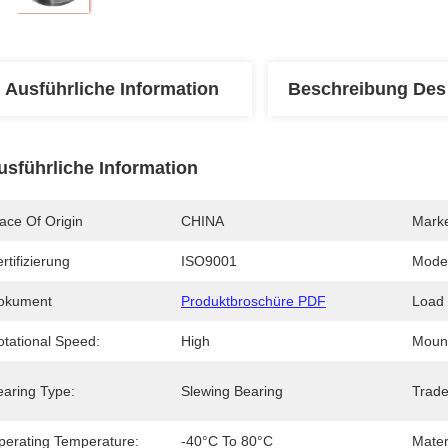
Ausführliche Information
Beschreibung Des
usführliche Information
ace Of Origin
CHINA
Mark
rtifizierung
ISO9001
Mode
okument
Produktbroschüre PDF
Load 
otational Speed:
High
Mount
earing Type:
Slewing Bearing
Trad
perating Temperature:
-40°C To 80°C
Mater