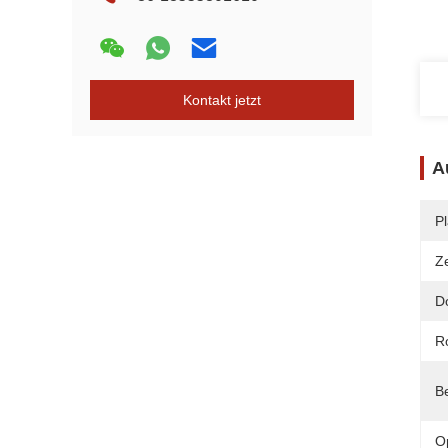
Kontakt jetzt
A
Pl
Ze
D
R
B
O