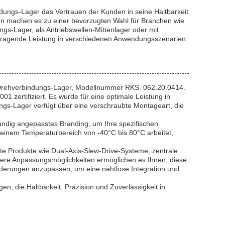
ndungs-Lager das Vertrauen der Kunden in seine Haltbarkeit
ften machen es zu einer bevorzugten Wahl für Branchen wie
s-Lager, als Antriebswellen-Mittenlager oder mit
vorragende Leistung in verschiedenen Anwendungsszenarien.
 Drehverbindungs-Lager, Modellnummer RKS. 062.20.0414.
1 zertifiziert. Es wurde für eine optimale Leistung in
gs-Lager verfügt über eine verschraubte Montageart, die
tändig angepasstes Branding, um Ihre spezifischen
in einem Temperaturbereich von -40°C bis 80°C arbeitet,
te Produkte wie Dual-Axis-Slew-Drive-Systeme, zentrale
Unsere Anpassungsmöglichkeiten ermöglichen es Ihnen, diese
derungen anzupassen, um eine nahtlose Integration und
, die Haltbarkeit, Präzision und Zuverlässigkeit in