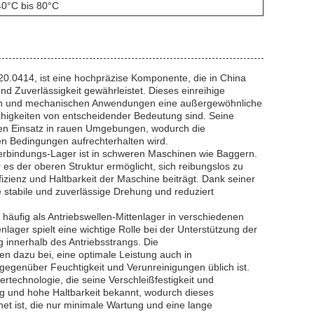
40°C bis 80°C
.0414, ist eine hochpräzise Komponente, die in China
und Zuverlässigkeit gewährleistet. Dieses einreihige
llen und mechanischen Anwendungen eine außergewöhnliche
higkeiten von entscheidender Bedeutung sind. Seine
den Einsatz in rauen Umgebungen, wodurch die
en Bedingungen aufrechterhalten wird.
rbindungs-Lager ist in schweren Maschinen wie Baggern.
es der oberen Struktur ermöglicht, sich reibungslos zu
fizienz und Haltbarkeit der Maschine beiträgt. Dank seiner
 stabile und zuverlässige Drehung und reduziert
äufig als Antriebswellen-Mittenlager in verschiedenen
lager spielt eine wichtige Rolle bei der Unterstützung der
 innerhalb des Antriebsstrangs. Die
en dazu bei, eine optimale Leistung auch in
egenüber Feuchtigkeit und Verunreinigungen üblich ist.
ertechnologie, die seine Verschleißfestigkeit und
ung und hohe Haltbarkeit bekannt, wodurch dieses
t ist, die nur minimale Wartung und eine lange