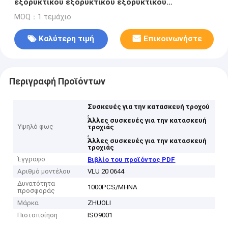
εξορυκτικού εξορυκτικού εξορυκτικού
εξορυκτικού εξορυκτικού εξορυκτικού
MOQ：1 τεμάχιο
εξορυκτικού εξορυκτικού εξορυκτικού
εξορυκτικού εξορυκτικού εξορυκτικού
Καλύτερη τιμή
Επικοινωνήστε
εξορυκτικού
Περιγραφή Προϊόντων
Συσκευές για την κατασκευή τροχού
,
Άλλες συσκευές για την κατασκευή
Υψηλό φως
τροχιάς
,
Άλλες συσκευές για την κατασκευή
τροχιάς
Έγγραφο
Βιβλίο του προϊόντος PDF
Αριθμό μοντέλου
VLU 20 0644
Δυνατότητα
1000PCS/ΜΗΝΑ
προσφοράς
Μάρκα
ZHUOLI
Πιστοποίηση
ISO9001