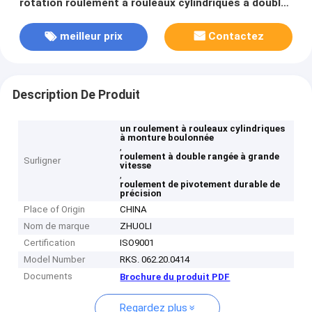
rotation roulement à rouleaux cylindriques à double
rangée conçu pour la précision et la durabilité
meilleur prix
Contactez
Description De Produit
un roulement à rouleaux cylindriques
à monture boulonnée
,
roulement à double rangée à grande
Surligner
vitesse
,
roulement de pivotement durable de
précision
Place of Origin
CHINA
Nom de marque
ZHUOLI
Certification
ISO9001
Model Number
RKS. 062.20.0414
Documents
Brochure du produit PDF
Regardez plus