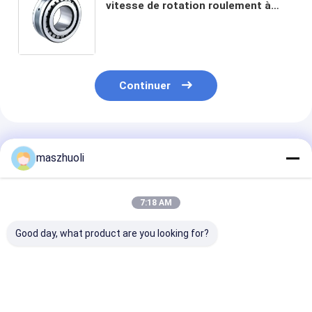
vitesse de rotation roulement à
rouleaux cylindriques à double
rangée conçu pour la précision et la
durabilité
Continuer
Produits Recommandés
maszhuoli
7:18 AM
Good day, what product are you looking for?
Roulement
40°C à 80°C Ringe de
Résistance à l
d'orientation à une
roulement de la pelle
corrosion
rangée, type de
à roulement de haute
personnalisabl