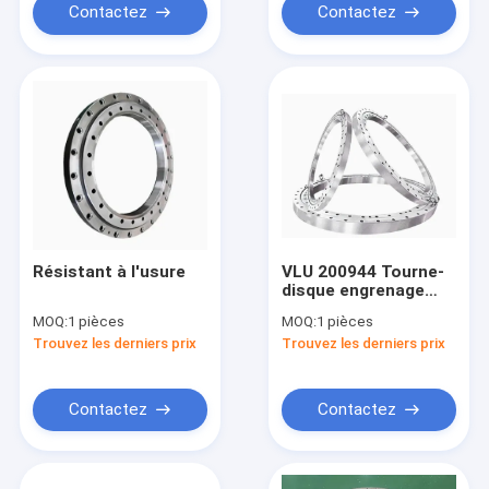
Contactez
Contactez
Résistant à l'usure
VLU 200944 Tourne-
disque engrenage
externe roulement à
MOQ:
1 pièces
MOQ:
1 pièces
chenilles roulements
Trouvez les derniers prix
Trouvez les derniers prix
à chenilles et
entraînements
Contactez
Contactez