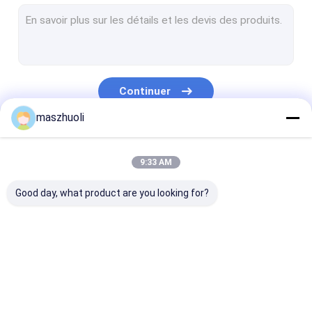
roulement à rouleaux croisés
pignon
Continuer
maszhuoli
Nos Catégories
9:33 AM
Good day, what product are you looking for?
Rameau à roulement
Excavatrice Slewing
Roulement
à une rangée
Bearing
d'orientation à
rouleaux à troi
rangées