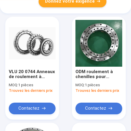
Donnez votre exigence
VLU 20 0744 Anneaux
ODM roulement à
de roulement à
chenilles pour
roulement à bille de
excavatrice sans
MOQ:
1 pièces
MOQ:
1 pièces
haute précision
dents avec
Trouvez les derniers prix
Trouvez les derniers prix
personnalisés
engrenage externe
VLU 20 0644
Contactez
Contactez