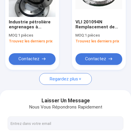
A propos de nous
Visite d'usine
Industrie pétrolière
VLI 201094N
engrenages à
Remplacement de
Contrôle de la qualité
roulement à anneau
roulement à
MOQ:
1 pièces
MOQ:
1 pièces
gros roulements RKS
entraînement à
Trouvez les derniers prix
Trouvez les derniers prix
062 20 0844
anneaux pour les
nouvelles
mines
Demande de soumission
Contactez
Contactez
Regardez plus
Rameau à roulement à une rangée
Excavatrice Slewing Bearing
Laisser Un Message
Nous Vous Répondrons Rapidement
Roulement d'orientation à rouleaux à trois rangées
Rameau de roulement à double rangée