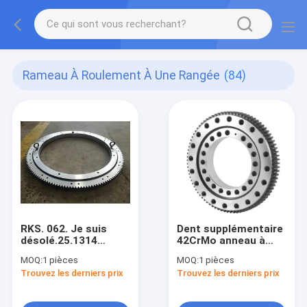
Rameau À Roulement À Une Rangée
(84)
RKS. 062. Je suis
Dent supplémentaire
désolé.25.1314
42CrMo anneau à
Disque tournant à
rampe de
MOQ:
1 pièces
MOQ:
1 pièces
roulement à bille en
l'excavatrice
Trouvez les derniers prix
Trouvez les derniers prix
rangée unique OEM
engrenage de
balancement VSA
200414N