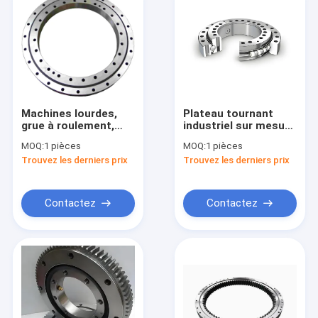
Machines lourdes,
Plateau tournant
grue à roulement,
industriel sur mesure
roulement de grande
avec roulement de
MOQ:
1 pièces
MOQ:
1 pièces
tournevis, roulement
cercle d'oscillation
Trouvez les derniers prix
Trouvez les derniers prix
VLU 20 0544
roulement VLU 20
0414
Contactez
Contactez
Aperçu
Produits
Vidéos