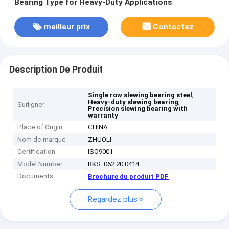
Bearing Type for Heavy-Duty Applications
meilleur prix
Contactez
Description De Produit
,
Single row slewing bearing steel
,
Heavy-duty slewing bearing
Surligner
Precision slewing bearing with
warranty
Place of Origin
CHINA
Nom de marque
ZHUOLI
Certification
ISO9001
Model Number
RKS. 062.20.0414
Documents
Brochure du produit PDF
Regardez plus