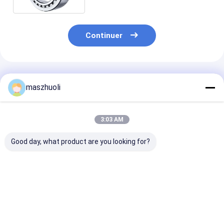
Continuer
Produits Recommandés
maszhuoli
3:03 AM
Good day, what product are you looking for?
Roulement
40°C à 80°C Ringe de
Résistance à l
d'orientation à une
roulement de la pelle
corrosion
rangée, type de
à roulement de haute
personnalisabl
montage boulonné,
résistance Idéal pour
Roulement
personnalisable,
les applications
d'orientation à
Meilleur prix
Meilleur prix
Meilleur p
haute précision,
mécaniques de la
rangée Solutio
conçu pour les
pelle
haute précisio