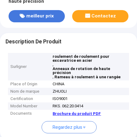
haute précision
meilleur prix
Contactez
Description De Produit
roulement de roulement pour
excavatrice en acier
,
Surligner
Anneaux de rotation de haute
précision
,
Rameau à roulement à une rangée
Place of Origin
CHINA
Nom de marque
ZHUOLI
Certification
ISO9001
Model Number
RKS. 062.20.0414
Documents
Brochure du produit PDF
Regardez plus