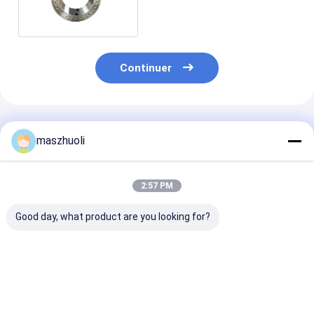
haute précision
Continuer
Produits Recommandés
maszhuoli
2:57 PM
Good day, what product are you looking for?
Roulement
40°C à 80°C Ringe de
Résistance à l
d'orientation à une
roulement de la pelle
corrosion
rangée, type de
à roulement de haute
personnalisabl
montage boulonné,
résistance Idéal pour
Roulement
personnalisable,
les applications
d'orientation à
Meilleur prix
Meilleur prix
Meilleur p