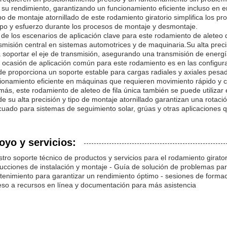
su rendimiento, garantizando un funcionamiento eficiente incluso en 
ipo de montaje atornillado de este rodamiento giratorio simplifica los 
po y esfuerzo durante los procesos de montaje y desmontaje.
de los escenarios de aplicación clave para este rodamiento de aleteo 
smisión central en sistemas automotrices y de maquinaria.Su alta preci
 soportar el eje de transmisión, asegurando una transmisión de energí
 ocasión de aplicación común para este rodamiento es en las configuraci
e proporciona un soporte estable para cargas radiales y axiales pesad
ionamiento eficiente en máquinas que requieren movimiento rápido y c
ás, este rodamiento de aleteo de fila única también se puede utilizar
e su alta precisión y tipo de montaje atornillado garantizan una rotació
uado para sistemas de seguimiento solar, grúas y otras aplicaciones 
oyo y servicios:
tro soporte técnico de productos y servicios para el rodamiento giratorio
rucciones de instalación y montaje - Guía de solución de problemas p
enimiento para garantizar un rendimiento óptimo - sesiones de formac
so a recursos en línea y documentación para más asistencia