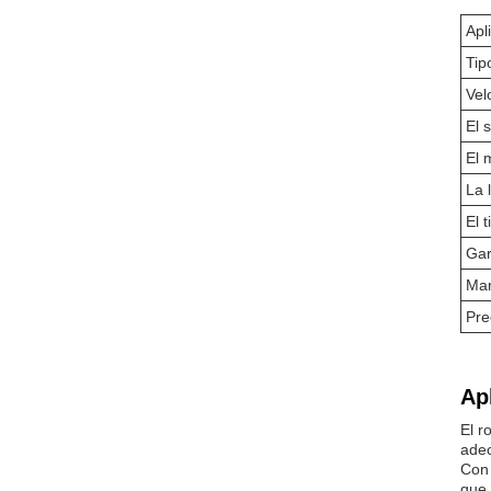
Apl
Tip
Vel
El 
El 
La 
El t
Gar
Mar
Pre
Ap
El r
adec
Con 
que 