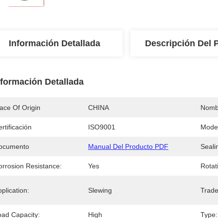
Información Detallada
Descripción Del 
nformación Detallada
ace Of Origin
CHINA
Nomb
rtificación
ISO9001
Mode
ocumento
Manual Del Producto PDF
Seali
orrosion Resistance:
Yes
Rotat
plication:
Slewing
Trad
oad Capacity:
High
Type: