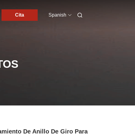
Cita
Spanish
TOS
miento De Anillo De Giro Para