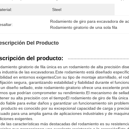
terial:
Steel
Rodamiento de giro para excavadora de a
saltar:
Rodamiento giratorio de una sola fila
escripción Del Producto
scripción del producto:
odamiento giratorio de fila única es un rodamiento de alta precisión di
a industria de las excavadoras.Este rodamiento está diseñado específ
bilidad en entornos exigentesCon su tipo de montaje atornillado, el rodam
fijación segura, garantizando estabilidad y fiabilidad durante el funcio
un diseño sellado, este rodamiento giratorio ofrece una excelente pr
rnos que podrían comprometer su rendimiento.El mecanismo de sellado 
ener su alta precisión con el tiempoEl rodamiento de giro de fila única
ado fiable para evitar daños y garantizar un funcionamiento sin problem
 producto es conocido por su excepcional capacidad de carga y precis
uado para una amplia gama de aplicaciones industriales y de maquinar
iciones exigentes.
de las características más destacadas del rodamiento es su resistenci