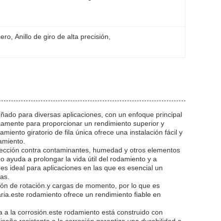
cero
, 
Anillo de giro de alta precisión
, 
señado para diversas aplicaciones, con un enfoque principal
icamente para proporcionar un rendimiento superior y
iento giratorio de fila única ofrece una instalación fácil y
namiento.
otección contra contaminantes, humedad y otros elementos
ayuda a prolongar la vida útil del rodamiento y a
 es ideal para aplicaciones en las que es esencial un
as.
ión de rotación.y cargas de momento, por lo que es
ia.este rodamiento ofrece un rendimiento fiable en
a a la corrosión.este rodamiento está construido con