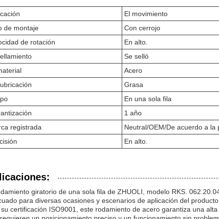
icación
El movimiento
o de montaje
Con cerrojo
ocidad de rotación
En alto.
sellamiento
Se selló
material
Acero
lubricación
Grasa
ipo
En una sola fila
antización
1 año
ca registrada
Neutral/OEM/De acuerdo a la 
cisión
En alto.
licaciones:
odamiento giratorio de una sola fila de ZHUOLI, modelo RKS. 062.20.0
uado para diversas ocasiones y escenarios de aplicación del producto 
su certificación ISO9001, este rodamiento de acero garantiza una alta 
requieren un posicionamiento preciso y un funcionamiento sin problem