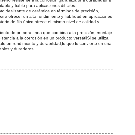
seño resistente a la corrosión garantiza una durabilidad a
ble y fiable para aplicaciones difíciles.
to deslizante de cerámica en términos de precisión,
ra ofrecer un alto rendimiento y fiabilidad en aplicaciones
torio de fila única ofrece el mismo nivel de calidad y
iento de primera línea que combina alta precisión, montaje
istencia a la corrosión en un producto versátilSi se utiliza
e en rendimiento y durabilidad,lo que lo convierte en una
ables y duraderos.