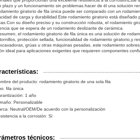
riales que proporcionan una excelente resistencia a la corrosiónEste di
o plazo y un funcionamiento sin problemas.hacer de él una solución renta
odamiento giratorio de fila única puede ser comparado con un rodamien
cidad de carga y durabilidad.Este rodamiento giratorio está diseñado pa
icas.Con su diseño preciso y su construcción robusta, el rodamiento gira
iencia que se espera de un rodamiento deslizante de cerámica.
esumen, el rodamiento giratorio de fila única es una solución de rodam
tornillos, protección sellada, funcionalidad de rodamiento giratorio,y res
xcavadoras, grúas u otras máquinas pesadas, este rodamiento sobresal
ón ideal para aplicaciones exigentes que requieren componentes confi
racterísticas:
mbre del producto: rodamiento giratorio de una sola fila
po: fila única
rantización: 1 año
maño: Personalizable
rca: Neutral/OEM/De acuerdo con la personalización
sistencia a la corrosión: Sí
rámetros técnicos: