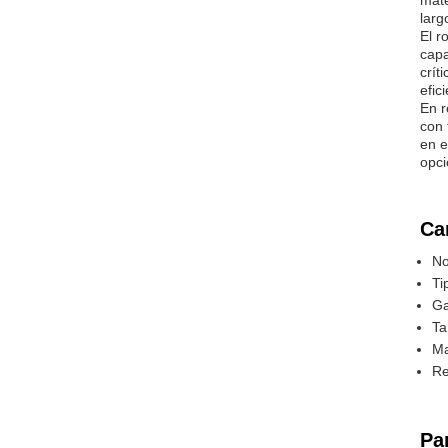
mate
larg
El r
capa
crít
efic
En r
con 
en e
opci
Ca
No
Ti
Ga
Ta
Ma
Re
Pa