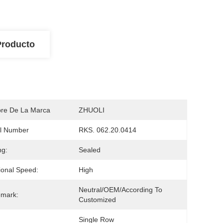
Producto
re De La Marca
ZHUOLI
l Number
RKS. 062.20.0414
ng:
Sealed
ional Speed:
High
Neutral/OEM/According To 
emark:
Customized
Single Row