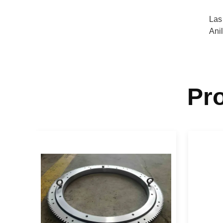
Las
Ani
Pr