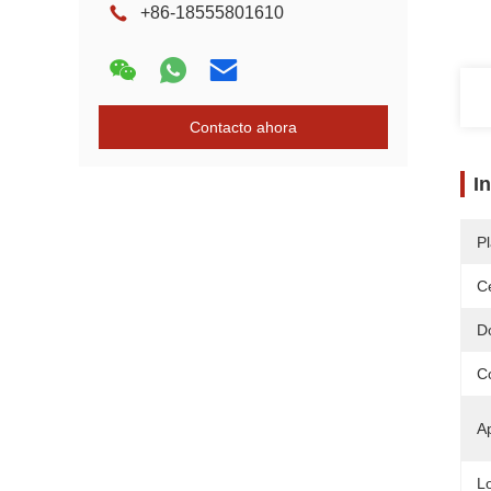
+86-18555801610
Contacto ahora
I
Pl
Ce
D
C
Ap
L