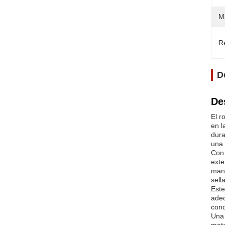
Ma
Re
D
De
El r
en l
dura
una 
Con 
exte
mant
sell
Este
adec
cond
Una 