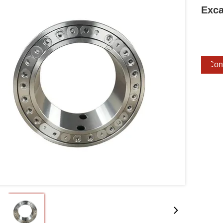
Exca
Cons