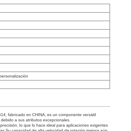
personalización
414, fabricado en CHINA, es un componente versátil
debido a sus atributos excepcionales.
precisión, lo que lo hace ideal para aplicaciones exigentes
as.Su capacidad de alta velocidad de rotación mejora aún