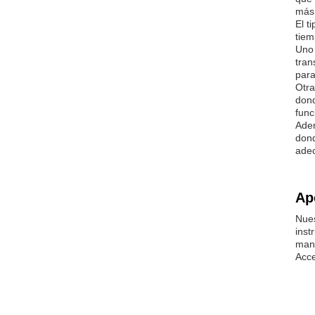
más 
El t
tiem
Uno 
tran
para
Otra
dond
func
Adem
dond
adec
Ap
Nues
inst
mant
Acce