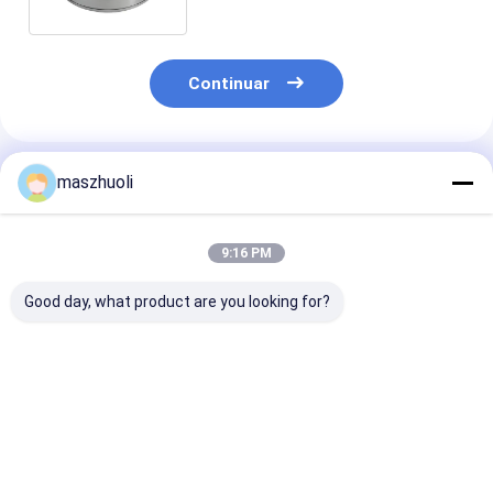
Continuar
Productos Recomendados
maszhuoli
9:16 PM
Good day, what product are you looking for?
Tipo de montaje
40°C a 80°C Anillo
Resistencia a l
cerrado rodamiento
giratorio de
corrosión
giratorio de fila
excavadora
personalizable
única personalizable
rodamiento
Rodamiento de
de alta precisión
rodamiento giratorio
de una sola hil
Mejor precio
Mejor precio
Mejor pre
diseñado para
de alta resistencia
Solución de al