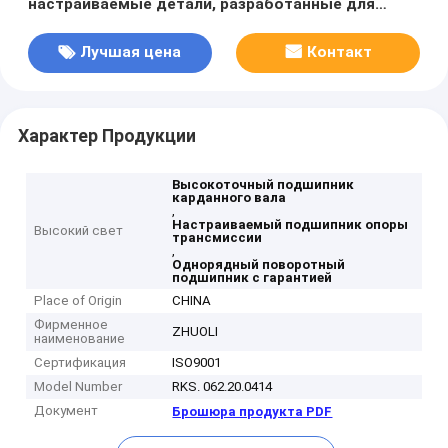
настраиваемые детали, разработанные для
улучшения характеристик трансмиссии
автомобиля
Лучшая цена
Контакт
Характер Продукции
Высокоточный подшипник
карданного вала
,
Настраиваемый подшипник опоры
Высокий свет
трансмиссии
,
Однорядный поворотный
подшипник с гарантией
Place of Origin
CHINA
Фирменное
ZHUOLI
наименование
Сертификация
ISO9001
Model Number
RKS. 062.20.0414
Документ
Брошюра продукта PDF