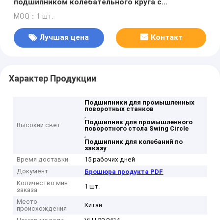
подшипником колебательного круга с
подшипником VLU 20 0414
MOQ：1 шт.
Лучшая цена
Контакт
Характер Продукции
Подшипники для промышленных
поворотных станков
,
Подшипник для промышленного
Высокий свет
поворотного стола Swing Circle
,
Подшипник для колебаний по
заказу
Время доставки
15 рабочих дней
Документ
Брошюра продукта PDF
Количество мин
1 шт.
заказа
Место
Китай
происхождения