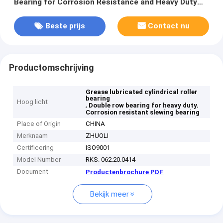
Bearing for Corrosion Resistance and Heavy Duty
Applications
Beste prijs
Contact nu
Productomschrijving
Grease lubricated cylindrical roller
bearing
Hoog licht
,
,
Double row bearing for heavy duty
Corrosion resistant slewing bearing
Place of Origin
CHINA
Merknaam
ZHUOLI
Certificering
ISO9001
Model Number
RKS. 062.20.0414
Document
Productenbrochure PDF
Bekijk meer