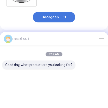
Doorgaan
Geadviseerde Producten
maszhuoli
8:19 AM
Good day, what product are you looking for?
Boutmontage Type
40°C tot 80°C
Aanpasbare
Enkelrijige
Graafmachine
corrosiebeste
Draaikrans
Slewing Ring Bearing
Ja Eenvoudige 
Aanpasbaar Hoge
High Strength
slewinglagers
Precisie Ontworpen
Slewing Bearing
hoge precisie
Beste prijs
Beste prijs
Beste pri
voor Precisie
Ideaal voor
Positioneringssystemen
graafmachine