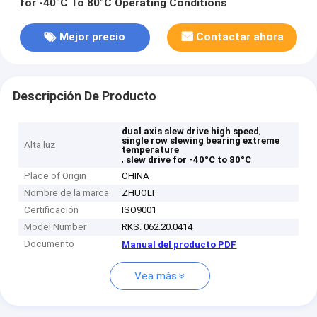
for -40°C To 80°C Operating Conditions
Mejor precio
Contactar ahora
Descripción De Producto
,
dual axis slew drive high speed
single row slewing bearing extreme
Alta luz
temperature
,
slew drive for -40°C to 80°C
Place of Origin
CHINA
Nombre de la marca
ZHUOLI
Certificación
ISO9001
Model Number
RKS. 062.20.0414
Documento
Manual del producto PDF
Vea más