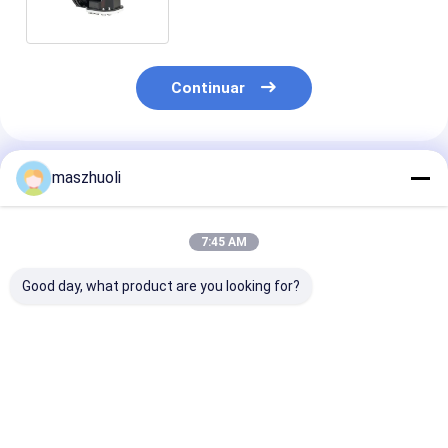
Continuar
Productos Recomendados
maszhuoli
7:45 AM
Good day, what product are you looking for?
Tipo de montaje
40°C a 80°C Anillo
Resistencia a l
cerrado rodamiento
giratorio de
corrosión
giratorio de fila
excavadora
personalizable
única personalizable
rodamiento
Rodamiento de
de alta precisión
rodamiento giratorio
de una sola hil
Mejor precio
Mejor precio
Mejor pre
diseñado para
de alta resistencia
Solución de al