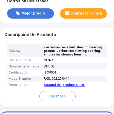
Corrosion Resistance
Mejor precio
Contactar ahora
Descripción De Producto
,
corrosion resistant slewing bearing
Alta luz
,
grease lubrication slewing bearing
single row slewing bearing
Place of Origin
CHINA
Nombre de la marca
ZHUOLI
Certificación
ISO9001
Model Number
RKS. 062.20.0414
Documento
Manual del producto PDF
Vea más