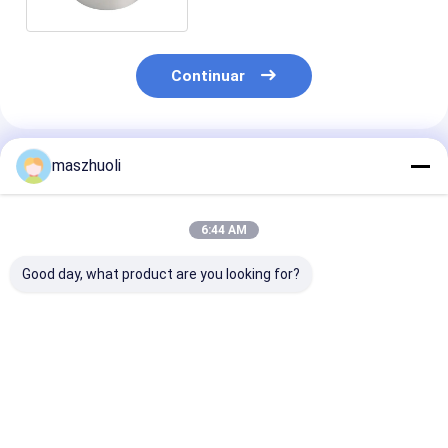
Continuar
Productos Recomendados
maszhuoli
6:44 AM
Good day, what product are you looking for?
Tipo de montaje
40°C a 80°C Anillo
Resistencia a l
cerrado rodamiento
giratorio de
corrosión
giratorio de fila
excavadora
personalizable
única personalizable
rodamiento
Rodamiento de
de alta precisión
rodamiento giratorio
de una sola hil
Mejor precio
Mejor precio
Mejor pre
diseñado para
de alta resistencia
Solución de al