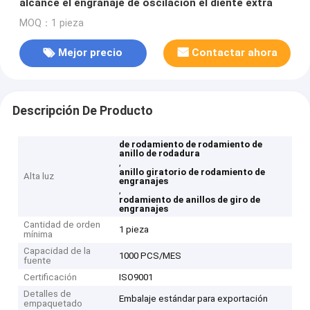
alcance el engranaje de oscilación el diente extra
MOQ：1 pieza
Mejor precio
Contactar ahora
Descripción De Producto
de rodamiento de rodamiento de
anillo de rodadura
,
anillo giratorio de rodamiento de
Alta luz
engranajes
,
rodamiento de anillos de giro de
engranajes
Cantidad de orden
1 pieza
mínima
Capacidad de la
1000 PCS/MES
fuente
Certificación
ISO9001
Detalles de
Embalaje estándar para exportación
empaquetado