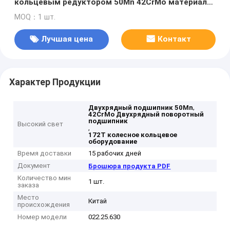
кольцевым редуктором 50Mn 42CrMo материал
022.25.630
MOQ：1 шт.
Лучшая цена
Контакт
Характер Продукции
,
Двухрядный подшипник 50Mn
42CrMo Двухрядный поворотный
подшипник
Высокий свет
,
172T колесное кольцевое
оборудование
Время доставки
15 рабочих дней
Документ
Брошюра продукта PDF
Количество мин
1 шт.
заказа
Место
Китай
происхождения
Номер модели
022.25.630