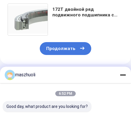
172T двойной ряд
подвижного подшипника с
кольцевым редуктором 50Mn
42CrMo материал 022.25.630
Продолжать
Порекомендованные Продукты
maszhuoli
6:52 PM
Good day, what product are you looking for?