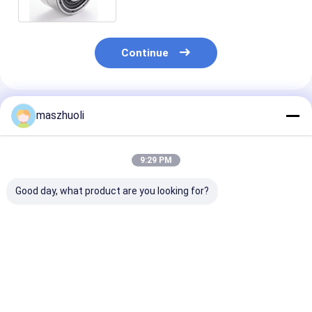
Continue
Produtos Recomendados
maszhuoli
9:29 PM
Good day, what product are you looking for?
Tipo de montagem
Rolamento de giro de
Resistência à
com parafusos,
escavadeira de 40°C
corrosão
rolamento de
a 80°C Rolamento de
personalizáve
rolamento de linha
giro de alta
Roda giratória
única,
resistência Ideal
linha única
Melhor preço
Melhor preço
Melhor pr
personalizável, de
para aplicações
Comportament