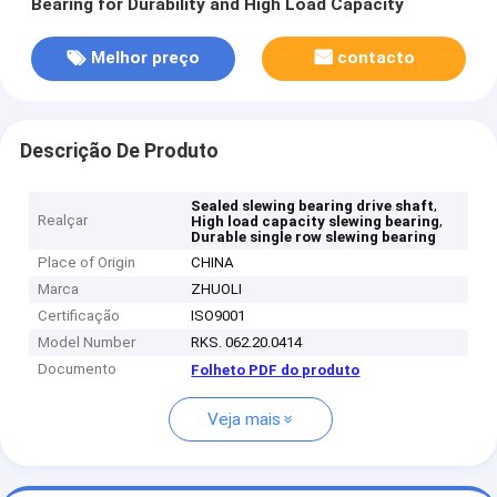
Bearing for Durability and High Load Capacity
Melhor preço
contacto
Descrição De Produto
,
Sealed slewing bearing drive shaft
Realçar
,
High load capacity slewing bearing
Durable single row slewing bearing
Place of Origin
CHINA
Marca
ZHUOLI
Certificação
ISO9001
Model Number
RKS. 062.20.0414
Documento
Folheto PDF do produto
Veja mais