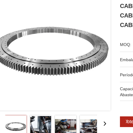
CAB
CAB
CAB
MOQ:
Embal
Períod
Capac
Abaste
Obte