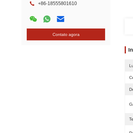
+86-18555801610
Contato agora
I
L
Ce
D
G
T