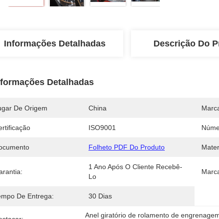
Informações Detalhadas
Descrição Do P
nformações Detalhadas
ugar De Origem
China
Marc
rtificação
ISO9001
Núme
ocumento
Folheto PDF Do Produto
Mater
1 Ano Após O Cliente Recebê-
arantia:
Marca
Lo
empo De Entrega:
30 Dias
Anel giratório de rolamento de engrenage