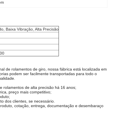
gem
o, Baixa Vibração, Alta Precisão
00
nal de rolamentos de giro, nossa fábrica está localizada em
orias podem ser facilmente transportadas para todo o
alidade.
e rolamentos de alta precisão há 16 anos;
ica, preço mais competitivo;
oduto;
o dos clientes, se necessário.
e produto, cotação, entrega, documentação e desembaraço