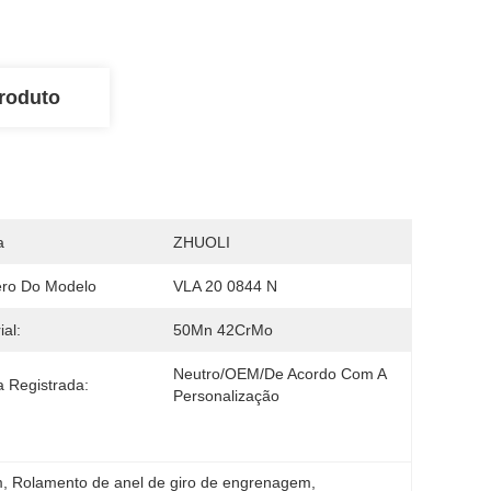
roduto
a
ZHUOLI
ro Do Modelo
VLA 20 0844 N
ial:
50Mn 42CrMo
Neutro/OEM/De Acordo Com A 
 Registrada:
Personalização
m
, 
Rolamento de anel de giro de engrenagem
, 