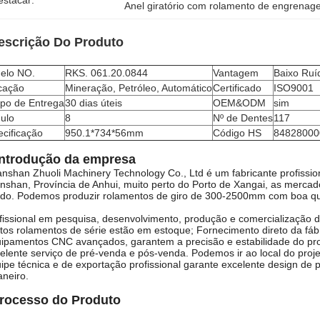
estacar:
Anel giratório com rolamento de engrena
escrição Do Produto
elo NO.
RKS. 061.20.0844
Vantagem
Baixo Ruíd
icação
Mineração, Petróleo, Automático
Certificado
ISO9001
po de Entrega
30 dias úteis
OEM&ODM
sim
ulo
8
Nº de Dentes
117
cificação
950.1*734*56mm
Código HS
84828000
Introdução da empresa
nshan Zhuoli Machinery Technology Co., Ltd
é um fabricante profissio
shan, Província de Anhui, muito perto do Porto de Xangai, as mercad
do. Podemos produzir rolamentos de giro de 300-2500mm com boa qu
fissional em pesquisa, desenvolvimento, produção e comercialização d
tos rolamentos de série estão em estoque; Fornecimento direto da fábr
ipamentos CNC avançados, garantem a precisão e estabilidade do pr
elente serviço de pré-venda e pós-venda. Podemos ir ao local do projet
ipe técnica e de exportação profissional garante excelente design d
neiro.
rocesso do Produto