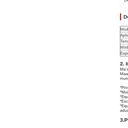
D
D
Mod
Apl
Tem
Mód
Espe
2. 
Ma'a
Maan
mun
*Pro
*Mui
*Equ
*Exc
*Equ
adua
3.
P