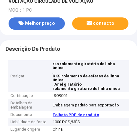
VOLTAÇÃO CIRCULADO DE VOLTAÇÃO
MOQ：1 PC
Melhor preço
contacto
Descrição De Produto
rks rolamento giratório de linha
única
,
Realçar
RKS rolamento de esferas de linha
única
,
,
Anel giratório
rolamento giratório de linha única
Certificação
ISO9001
Detalhes da
Embalagem padrão para exportação
embalagem
Documento
Folheto PDF do produto
Habilidade da fonte
1000 PCS/MÊS
Lugar de origem
China