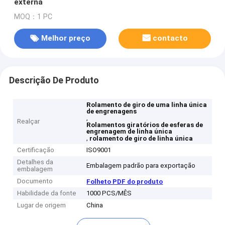
externa
MOQ：1 PC
Melhor preço
contacto
Descrição De Produto
Rolamento de giro de uma linha única
de engrenagens
,
Realçar
Rolamentos giratórios de esferas de
engrenagem de linha única
,
rolamento de giro de linha única
Certificação
ISO9001
Detalhes da
Embalagem padrão para exportação
embalagem
Documento
Folheto PDF do produto
Habilidade da fonte
1000 PCS/MÊS
Lugar de origem
China