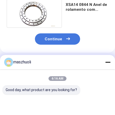
XSA14 0844 N Anel de
rolamento com
engrenagem externa
Continue
Produtos Recomendados
maszhuoli
6:16 AM
Good day, what product are you looking for?
Tipo de montagem
Rolamento de giro de
Resistência à