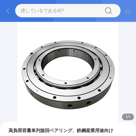
1
/
1
高負荷容量単列旋回ベアリング、鉄鋼産業用途向け