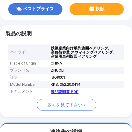
ベストプライス
接触
製品の説明
,
鉄鋼産業向け単列旋回ベアリング
ハイライト
,
高負荷容量 スウィイングベアリング
産業用単列旋回ベアリング
Place of Origin
CHINA
ブランド名
ZHUOLI
証明
ISO9001
Model Number
RKS. 062.20.0414
ドキュメント
製品説明書 PDF
多くを見て下さい
連絡先の詳細