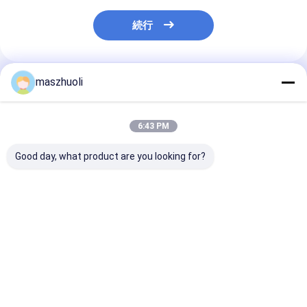
続行
maszhuoli
推薦されたプロダクト
6:43 PM
Good day, what product are you looking for?
ボルト締めマウントタ
40°C~80°C 掘削機 ス
カスタマイズ可
イプ単列旋回ベアリン
ウィイングリング 軸承
腐食性 はい 単
グ カスタマイズ可能 高
高強度 スウィイング 軸
ングベアリング
精度 精密位置決めシス
承 掘削機機械用用途に
な材料処理機械
テム向けに設計
最適
ューション
ベストプライス
ベストプライス
ベストプラ