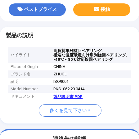
ベストプライス
接触
製品の説明
,
高負荷単列旋回ベアリング
ハイライト
,
極端な温度環境向け単列旋回ベアリング
-40℃～80℃対応旋回ベアリング
Place of Origin
CHINA
ブランド名
ZHUOLI
証明
ISO9001
Model Number
RKS. 062.20.0414
ドキュメント
製品説明書 PDF
多くを見て下さい
連絡先の詳細