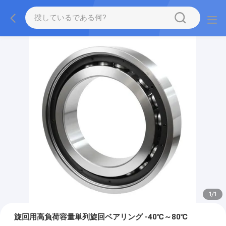
1
/
1
旋回用高負荷容量単列旋回ベアリング -40℃～80℃