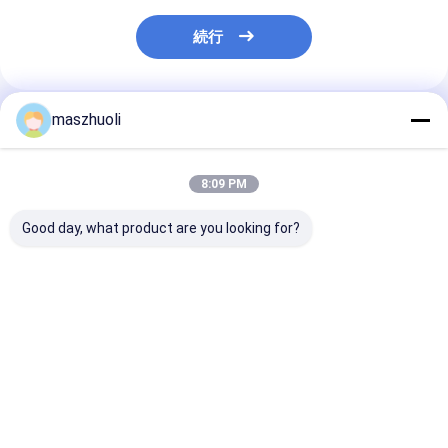
続行
maszhuoli
推薦されたプロダクト
8:09 PM
Good day, what product are you looking for?
ボルト締めマウントタ
40°C~80°C 掘削機 ス
カスタマイズ可
イプ単列旋回ベアリン
ウィイングリング 軸承
腐食性 はい 単
グ カスタマイズ可能 高
高強度 スウィイング 軸
ングベアリング
精度 精密位置決めシス
承 掘削機機械用用途に
な材料処理機械
テム向けに設計
最適
ューション
ベストプライス
ベストプライス
ベストプラ