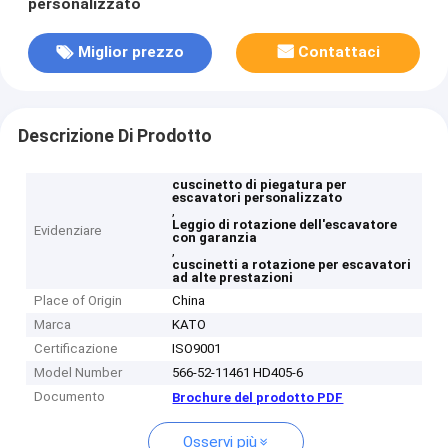
personalizzato
Miglior prezzo
Contattaci
Descrizione Di Prodotto
cuscinetto di piegatura per
escavatori personalizzato
,
Leggio di rotazione dell'escavatore
Evidenziare
con garanzia
,
cuscinetti a rotazione per escavatori
ad alte prestazioni
Place of Origin
China
Marca
KATO
Certificazione
ISO9001
Model Number
566-52-11461 HD405-6
Documento
Brochure del prodotto PDF
Osservi più