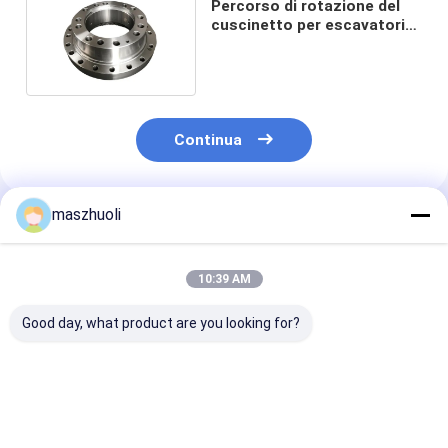
Percorso di rotazione del
cuscinetto per escavatori
personalizzato
Continua
maszhuoli
Prodotti Raccomandati
10:39 AM
Good day, what product are you looking for?
Cuscinetti a rulli
Servizio OEM
Martello per pi
industriali per
cuscinetto a
escavatori co