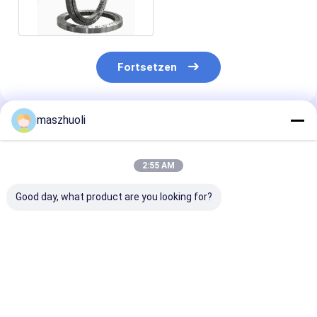
200844N
Fortsetzen
maszhuoli
Empfohlene Produkte
2:55 AM
Good day, what product are you looking for?
Bolted Mounting
40°C bis 80°C
Anpassbare
Type Single Row
Bagger-
Korrosionsbes
Slewing Bearing
Schwenkringlager
Ja Einreihiges
Customizable High
Hochfestigkeits-
Drehkranzlage
Precision Engineered
Schwenkräger ideal
Hochpräzise 
Bestpreis
Bestpreis
Bestprei