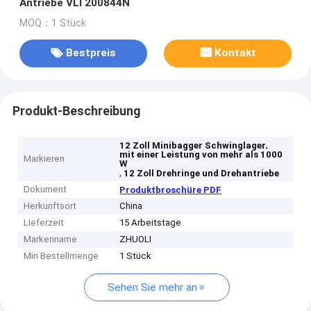
Antriebe VLI 200844N
MOQ：1 Stück
Bestpreis
Kontakt
Produkt-Beschreibung
,
12 Zoll Minibagger Schwinglager
mit einer Leistung von mehr als 1000
Markieren
W
,
12 Zoll Drehringe und Drehantriebe
Dokument
Produktbroschüre PDF
Herkunftsort
China
Lieferzeit
15 Arbeitstage
Markenname
ZHUOLI
Min Bestellmenge
1 Stück
Sehen Sie mehr an