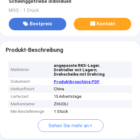
Schwinggetriebe individuell
MOQ：1 Stück
Bestpreis
Kontakt
Produkt-Beschreibung
,
angepasste RKS-Lager
Markieren
,
Drehteller mit Lagern
Drehscheibe mit Drehring
Dokument
Produktbroschüre PDF
Herkunftsort
China
Lieferzeit
15 Arbeitstage
Markenname
ZHUOLI
Min Bestellmenge
1 Stück
Sehen Sie mehr an