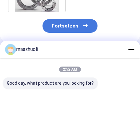
Schwinggetriebe
individuell
Fortsetzen
maszhuoli
Empfohlene Produkte
2:52 AM
Good day, what product are you looking for?
Bolted Mounting
40°C bis 80°C
Anpassbare
Type Single Row
Bagger-
Korrosionsbes
Slewing Bearing
Schwenkringlager
Ja Einreihiges
Customizable High
Hochfestigkeits-
Drehkranzlage
Precision Engineered
Schwenkräger ideal
Hochpräzise 
Bestpreis
Bestpreis
Bestprei
for Precision
für Bagger-
für