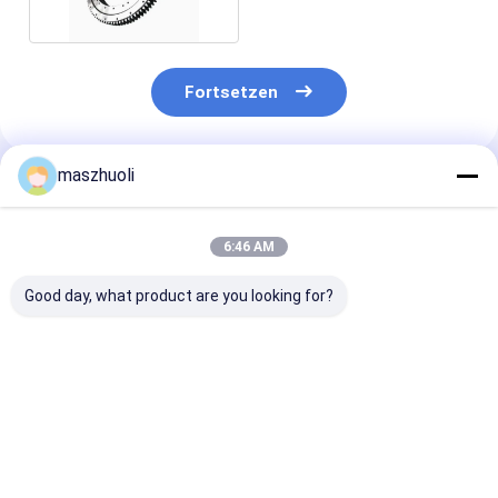
Lichtschwinggerät
Fortsetzen
maszhuoli
Empfohlene Produkte
6:46 AM
Good day, what product are you looking for?
Bolted Mounting
40°C bis 80°C
Anpassbare
Type Single Row
Bagger-
Korrosionsbes
Slewing Bearing
Schwenkringlager
Ja Einreihiges
Customizable High
Hochfestigkeits-
Drehkranzlage
Precision Engineered
Schwenkräger ideal
Hochpräzise 
Bestpreis
Bestpreis
Bestprei
for Precision
für Bagger-
für