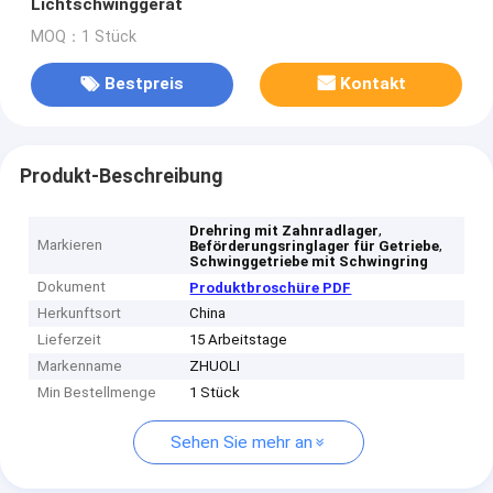
Lichtschwinggerät
MOQ：1 Stück
Bestpreis
Kontakt
Produkt-Beschreibung
,
Drehring mit Zahnradlager
Markieren
,
Beförderungsringlager für Getriebe
Schwinggetriebe mit Schwingring
Dokument
Produktbroschüre PDF
Herkunftsort
China
Lieferzeit
15 Arbeitstage
Markenname
ZHUOLI
Min Bestellmenge
1 Stück
Sehen Sie mehr an