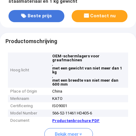
staalmateriaal en 1 kg gewicht
Beste prijs
Contact nu
Productomschrijving
OEM-schermlagers voor
graafmachines
,
met een gewicht van niet meer dan 1
Hoog licht
kg
,
met een breedte van niet meer dan
600 mm
Place of Origin
China
Merknaam
KATO
Certificering
ISO9001
Model Number
566-52-11461 HD405-6
Document
Productenbrochure PDF
Bekijk meer