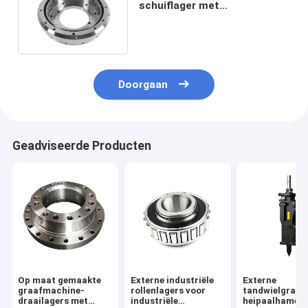
schuiflager met
staalmateriaal en 1 kg
gewicht
Doorgaan
Geadviseerde Producten
Op maat gemaakte
Externe industriële
Externe
graafmachine-
rollenlagers voor
tandwielgraa
draailagers met
industriële
heipaalhamer 