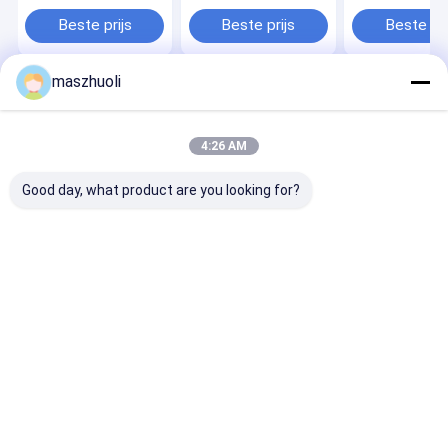
gegarandeerde
toepassingen op
soepele en du
optimale prestaties
maat
paalinstallatie
Beste prijs
Beste prijs
Beste pri
maszhuoli
Thuis
Ongeveer
Contacteer
Desktop
ons
ons
Site
Sitemap
Privacybeleid
4:26 AM
Kwaliteit
Eén rij draaislagers
China Fabriek.Copyright © 2026
Maanshan Zhuoli Machinery Technology Co., Ltd.. All Rights
Good day, what product are you looking for?
Reserved.
Thuis
Producten
Videos