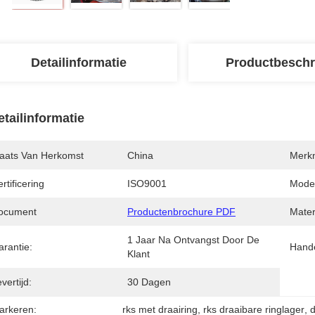
Detailinformatie
Productbeschr
etailinformatie
laats Van Herkomst
China
Merk
rtificering
ISO9001
Mode
ocument
Productenbrochure PDF
Mater
1 Jaar Na Ontvangst Door De 
arantie:
Hand
Klant
vertijd:
30 Dagen
arkeren:
rks met draairing
, 
rks draaibare ringlager
, 