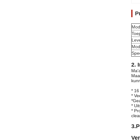
P
Mode
Toe
Leve
Mod
Spec
2. 
Ma'a
Maan
kunn
* 16
* Ve
*Gea
* Ui
* Pr
clea
3.
P
Ver