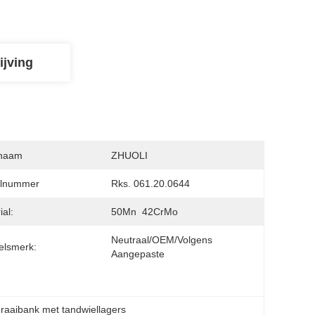
ijving
naam
ZHUOLI
lnummer
Rks. 061.20.0644
ial:
50Mn  42CrMo
Neutraal/OEM/Volgens 
elsmerk:
Aangepaste
draaibank met tandwiellagers