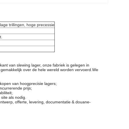
lage trillingen, hoge precessie
t.
ikant van slewing lager, onze fabriek is gelegen in
n gemakkelijk over de hele wereld worden vervoerd.We
rkopen van hoogprecisie lagers;
ncurrerende prijs;
liteit;
site als nodig.
ntwerp, offerte, levering, documentatie & douane-