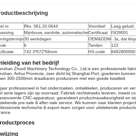
roductbeschrijving
l nr.
Rks. 061.20.0644
Voordeel
Laag geluid, 
passing
Mijnbouw, aardolie, automatische
Certificaat
ISO9001
ringstermijn
30 werkdagen
OEM&ODM
- Ja, dat klop
ule
6
Tanden
122
ificatie
742.3*572*56mm
HS-code
8482800000
Inleiding van het bedrijf
nshan Zhuoli Machinery Technology Co., Ltd.
is een professionele fabr
shan, Anhui Provincie, zeer dicht bij Shanghai Port, goederen kunne
en 300-2500mm draaibaren produceren met een goede kwaliteit.
 jaar professioneel in het onderzoeken, ontwikkelen, produceren en ve
el serie lagers zijn op voorraad; Fabriek rechtstreeks leveren, meest co
vanceerde CNC-apparatuur, garandeert productnauwkeurigheid en stabi
tstekende pre-sale & after-sale service. We kunnen naar klanten project 
ofessionele technische & export team zorgen voor uitstekende producto
rance.
roductproces
wijzing